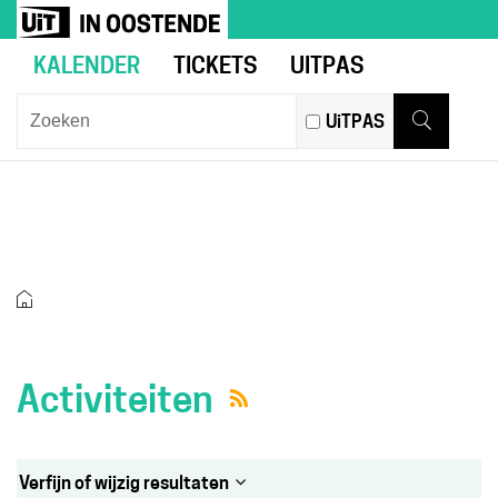
Naar
Ga
UiT
inhoud
naar
in
KALENDER
TICKETS
UITPAS
verfijn
Oostende
of
Wat
UiTPAS
wijzig
zoek
Zoeken
resultaten
je?
.
ACTIVITEITEN
Startpagina
Activiteiten
Rss
Verfijn of wijzig resultaten