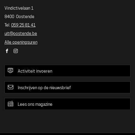
UITLOKET
Adres
Vindictivelaan 1
8400
Oostende
Tel./GSM
059 25 81 41
E-
uit
@
oostende.be
mail
Alle openingsuren
Facebook
Instagram
Activiteit invoeren
Inschrijven op de nieuwsbrief
Lees ons magazine