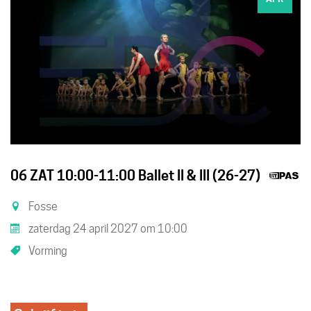
D
06 ZAT 10:00-11:00 Ballet II & III (26-27)
is
Fosse
e
zaterdag 24 april 2027
om
10:00
U
Vorming
ac