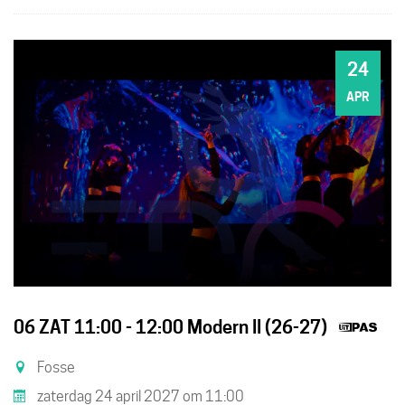
24
ZA
APR
Dit
06 ZAT 11:00 - 12:00 Modern II (26-27)
is
Fosse
ee
zaterdag 24 april 2027
om
11:00