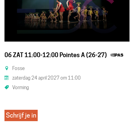
Dit
06 ZAT 11:00-12:00 Pointes A (26-27)
is
Fosse
een
zaterdag 24 april 2027
om
11:00
UiT
Vorming
acti
Schrijf je in