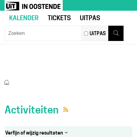
Naar
Ga
UiT
inhoud
naar
in
KALENDER
TICKETS
UITPAS
verfijn
Oostende
of
Wat
UiTPAS
wijzig
zoek
Zoeken
resultaten
je?
.
ACTIVITEITEN
Startpagina
Activiteiten
Rss
Verfijn of wijzig resultaten