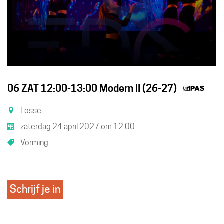
Dit
06 ZAT 12:00-13:00 Modern II (26-27)
is
Fosse
een
zaterdag 24 april 2027
om
12:00
UiT
Vorming
acti
Schrijf je in