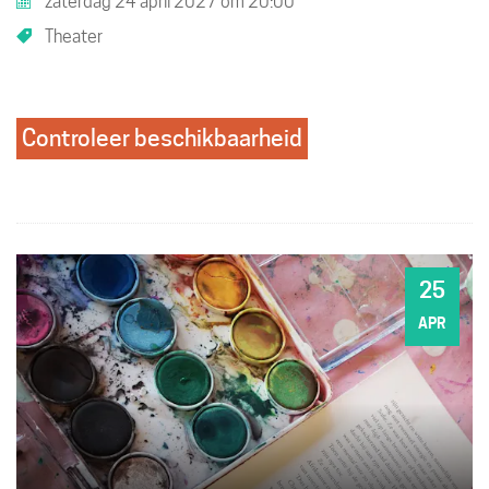
zaterdag 24 april 2027
om
20:00
Theater
Controleer beschikbaarheid
25
ZO
APR