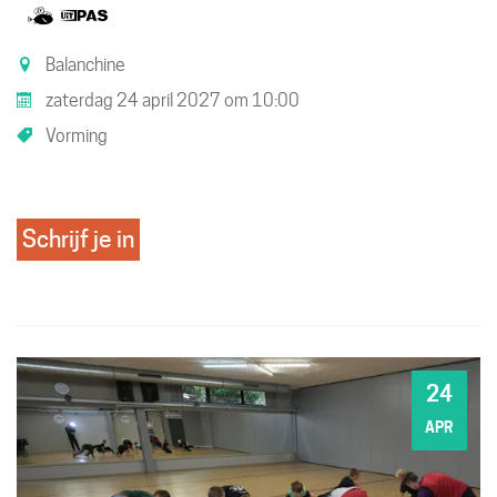
Samen
Dit
met
is
Balanchine
kinderen
een
zaterdag 24 april 2027
om
10:00
eropuit!
UiTPAS
Vorming
activiteit.
Schrijf je in
24
ZA
APR