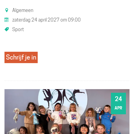
is
Algemeen
een
zaterdag 24 april 2027
om
09:00
UiTPAS
Sport
activiteit.
Schrijf je in
24
ZA
APR