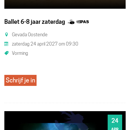
Samen
Dit
Ballet 6-8 jaar zaterdag
met
is
Gevada Oostende
kinderen
een
zaterdag 24 april 2027
om
09:30
eropuit!
UiTPAS
Vorming
activiteit.
Schrijf je in
24
ZA
APR