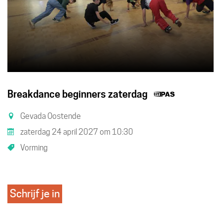
Dit
Breakdance beginners zaterdag
is
Gevada Oostende
een
zaterdag 24 april 2027
om
10:30
UiTPAS
Vorming
activiteit.
Schrijf je in