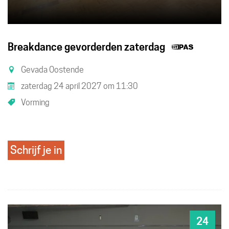
Dit
Breakdance gevorderden zaterdag
is
Gevada Oostende
een
zaterdag 24 april 2027
om
11:30
UiTPAS
Vorming
activite
Schrijf je in
24
ZA