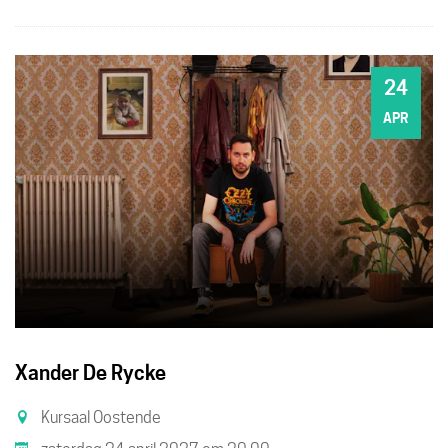
24
ZA
APR
Xander De Rycke
Kursaal Oostende