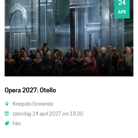
24
ZA
APR
Opera 2027: Otello
Kinepolis Oostende
zaterdag 24 april 2027
om
18:30
Film