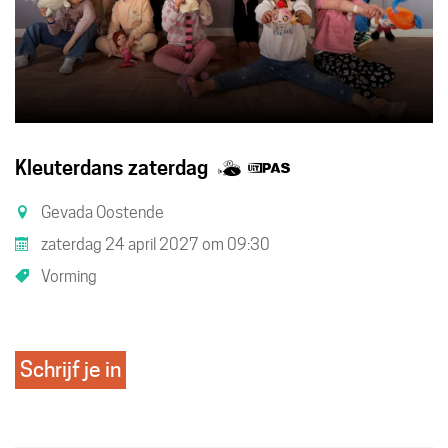
Samen
Dit
Kleuterdans zaterdag
met
is
Gevada Oostende
kinderen
een
zaterdag 24 april 2027
om
09:30
eropuit!
UiTPAS
Vorming
activiteit.
Schrijf je in