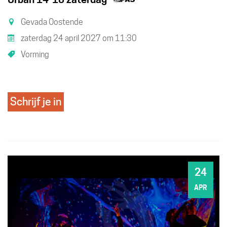
is
Gevada Oostende
een
zaterdag 24 april 2027
om
11:30
UiTPAS
Vorming
activiteit.
Schrijf je in
24
ZA
APR