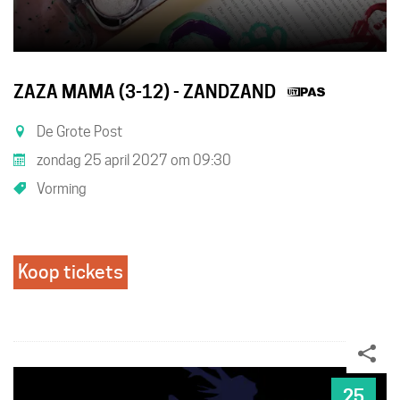
Dit
ZAZA MAMA (3-12) - ZANDZAND
is
De Grote Post
een
zondag 25 april 2027
om
09:30
UiTPAS
Vorming
activiteit
Koop tickets
25
Deel
ZO