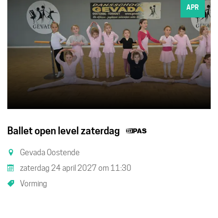
APR
Dit
Ballet open level zaterdag
is
Gevada Oostende
een
zaterdag 24 april 2027
om
11:30
UiTPAS
Vorming
activiteit.