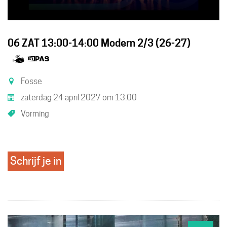
06 ZAT 13:00-14:00 Modern 2/3 (26-27)
Samen
Dit
met
is
Fosse
kinderen
een
zaterdag 24 april 2027
om
13:00
eropuit!
UiTPAS
Vorming
activiteit.
Schrijf je in