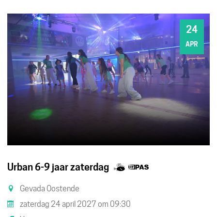
24
ZA
APR
Samen
Dit
Urban 6-9 jaar zaterdag
met
is
Gevada Oostende
kinderen
een
zaterdag 24 april 2027
om
09:30
eropuit!
UiTPAS