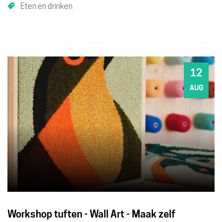
Eten en drinken
activiteit.
12
WO
AUG
Workshop tuften - Wall Art - Maak zelf