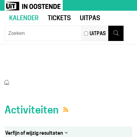
Naar
Ga
UiT
inhoud
naar
in
KALENDER
TICKETS
UITPAS
verfijn
Oostende
of
Wat
UiTPAS
wijzig
zoek
Zoeken
resultaten
je?
.
ACTIVITEITEN
Startpagina
Activiteiten
Rss
Verfijn of wijzig resultaten