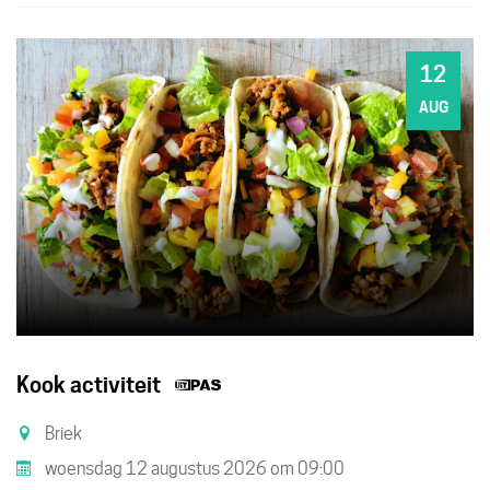
12
WO
AUG
Dit
Kook activiteit
is
Briek
een
woensdag 12 augustus 2026
om
09:00
UiTPAS