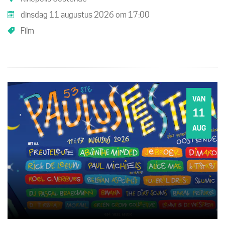
dinsdag 11 augustus 2026
om
17:00
Film
VAN
11
DI
AUG