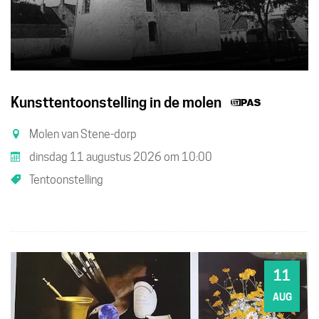
Dit
Kunsttentoonstelling in de molen
is
Molen van Stene-dorp
een
dinsdag 11 augustus 2026
om
10:00
UiTPAS
Tentoonstelling
activiteit
11
DI
AUG