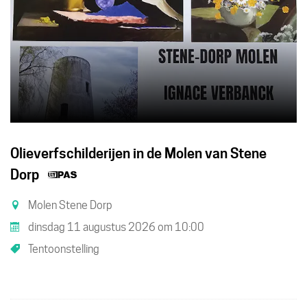
Olieverfschilderijen in de Molen van Stene
Dit
Dorp
is
Molen Stene Dorp
een
dinsdag 11 augustus 2026
om
10:00
UiTPAS
Tentoonstelling
activiteit.