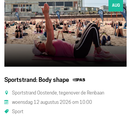
AUG
Dit
Sportstrand: Body shape
is
Sportstrand Oostende, tegenover de Renbaan
een
woensdag 12 augustus 2026
om
10:00
UiTPAS
Sport
activiteit.