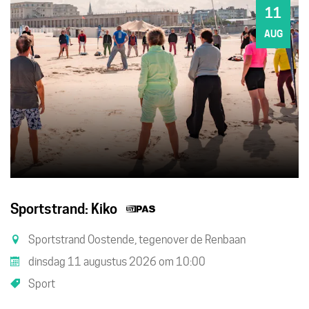
11
DI
AUG
Dit
Sportstrand: Kiko
is
Sportstrand Oostende, tegenover de Renbaan
een
dinsdag 11 augustus 2026
om
10:00
UiTPAS
Sport
activiteit.