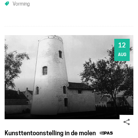
Vorming
12
WO
AUG
Dit
Kunsttentoonstelling in de molen
Deel