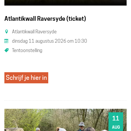
Atlantikwall Raversyde (ticket)
Atlantikwall Raversyde
dinsdag 11 augustus 2026
om
10:30
Tentoonstelling
Schrijf je hier in
11
DI
AUG