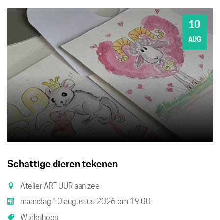
10
MA
AUG
Schattige dieren tekenen
Atelier ART UUR aan zee
maandag 10 augustus 2026
om
19:00
Workshops