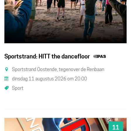
Dit
Sportstrand: HITT the dancefloor
is
Sportstrand Oostende, tegenover de Renbaan
een
dinsdag 11 augustus 2026
om
20:00
UiTPAS
Sport
activiteit
11
DI