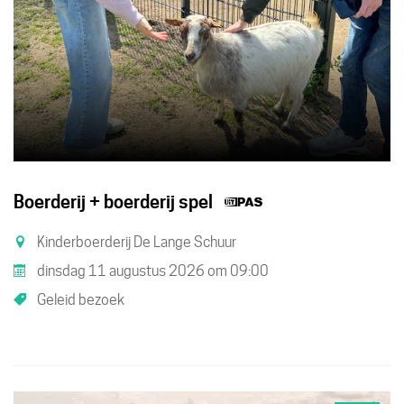
Dit
Boerderij + boerderij spel
is
Kinderboerderij De Lange Schuur
een
dinsdag 11 augustus 2026
om
09:00
UiTPAS
Geleid bezoek
activiteit.