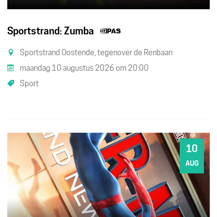
Dit
Sportstrand: Zumba
is
Sportstrand Oostende, tegenover de Renbaan
een
maandag 10 augustus 2026
om
20:00
UiTPAS
Sport
activiteit.
10
MA
AUG