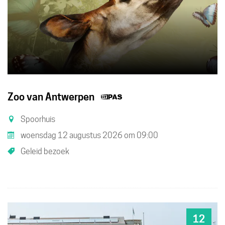
Dit
Zoo van Antwerpen
is
Spoorhuis
een
woensdag 12 augustus 2026
om
09:00
UiTPAS
Geleid bezoek
activiteit.
12
WO