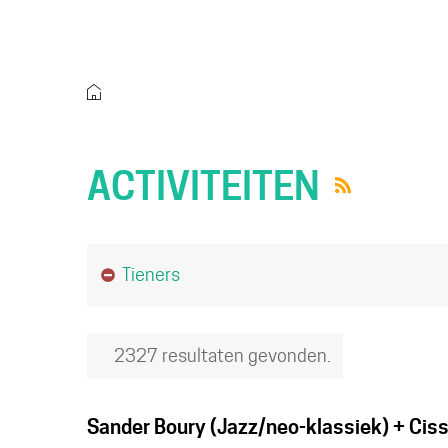
Startpagina
ACTIVITEITEN
Rss
Je hebt gezocht op
Tieners
activiteiten
2327 resultaten gevonden.
Sander Boury (Jazz/neo-klassiek) + Ciss