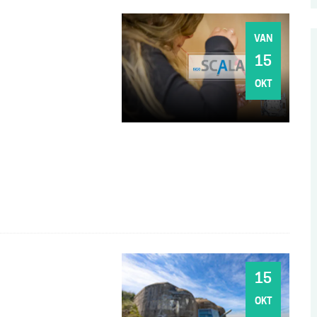
VAN
DO
15
OKT
DO
15
OKT