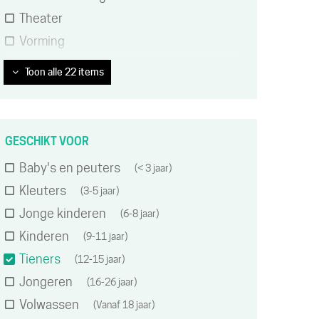
Theater
Vorming
Toon alle 22 items
GESCHIKT VOOR
Baby's en peuters
< 3 jaar
Kleuters
3-5 jaar
Jonge kinderen
6-8 jaar
Kinderen
9-11 jaar
Tieners
12-15 jaar
Jongeren
16-26 jaar
Volwassen
Vanaf 18 jaar