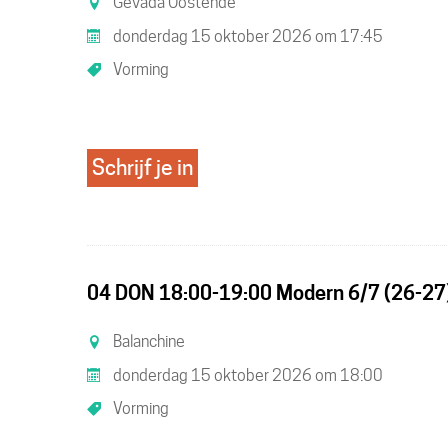
Gevada Oostende
een
donderdag 15 oktober 2026
om
17:45
UiTP
Vorming
activ
Schrijf je in
04 DON 18:00-19:00 Modern 6/7 (26-27
Balanchine
donderdag 15 oktober 2026
om
18:00
Vorming