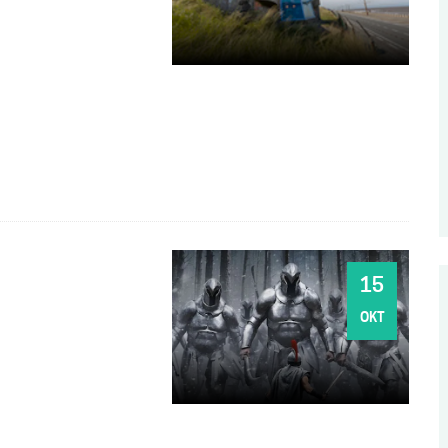
DO
15
OKT