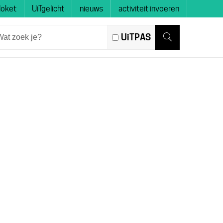
loket
UiTgelicht
nieuws
activiteit invoeren
at
UiTPAS
ek
Zoeken
?