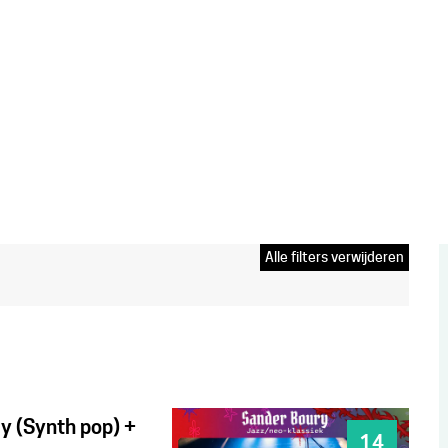
Alle filters verwijderen
V
w
r
y (Synth pop) +
WO
14