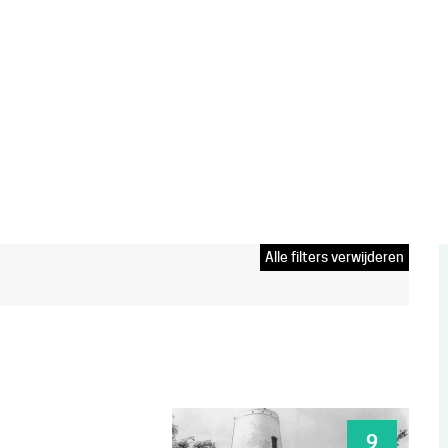
Alle filters verwijderen
V
w
r
it
ZO
9