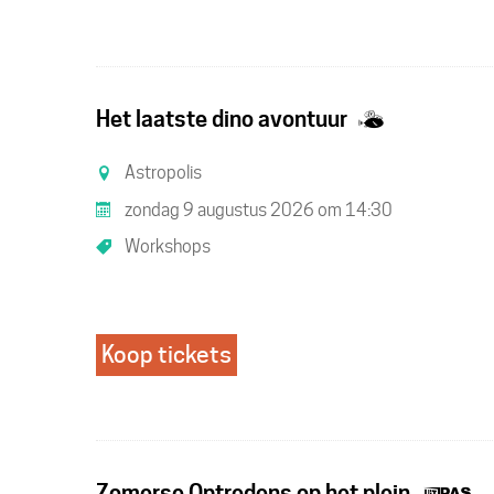
Samen
Het laatste dino avontuur
met
Astropolis
kinderen
zondag 9 augustus 2026
om
14:30
eropuit!
Workshops
Koop tickets
Di
Zomerse Optredens op het plein