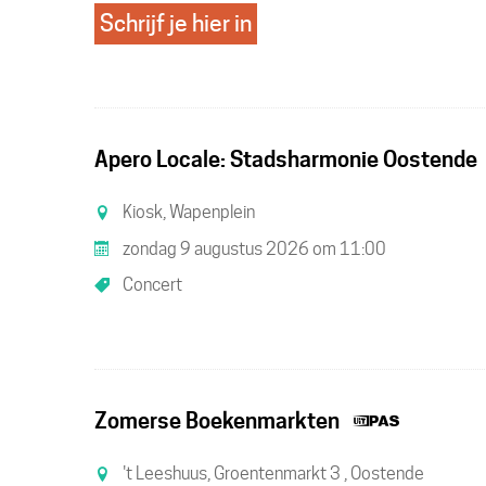
Schrijf je hier in
Apero Locale: Stadsharmonie Oostende
Kiosk, Wapenplein
zondag 9 augustus 2026
om
11:00
Concert
Dit
Zomerse Boekenmarkten
is
't Leeshuus, Groentenmarkt 3 , Oostende