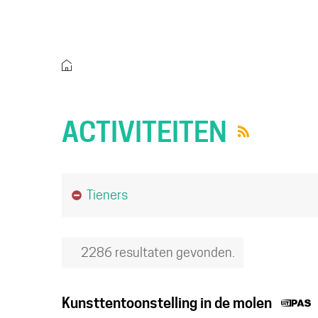
Startpagina
ACTIVITEITEN
Rss
Je hebt gezocht op
Tieners
activiteiten
2286 resultaten gevonden.
D
Kunsttentoonstelling in de molen