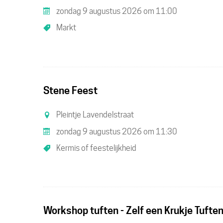
een
zondag 9 augustus 2026
om
11:00
UiTPAS
Markt
activitei
Stene Feest
Pleintje Lavendelstraat
zondag 9 augustus 2026
om
11:30
Kermis of feestelijkheid
Workshop tuften - Zelf een Krukje Tufte