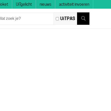
loket
UiTgelicht
nieuws
activiteit invoeren
at
UiTPAS
ek
Zoeken
?