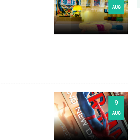
AUG
ZO
9
AUG