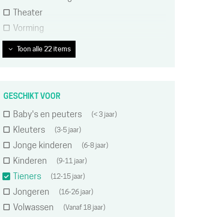
Theater
Vorming
Toon alle 22 items
GESCHIKT VOOR
Baby's en peuters
< 3 jaar
Kleuters
3-5 jaar
Jonge kinderen
6-8 jaar
Kinderen
9-11 jaar
Tieners
12-15 jaar
Jongeren
16-26 jaar
Volwassen
Vanaf 18 jaar