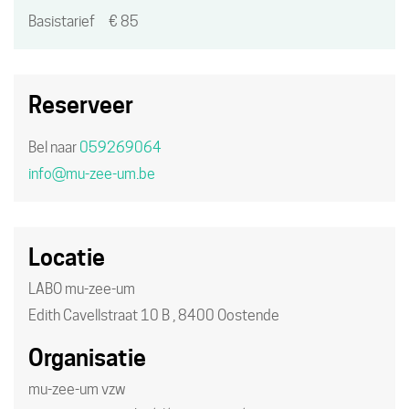
Basistarief
€
85
Reserveer
Bel naar
059269064
info
@
mu-zee-um.be
Locatie
LABO mu-zee-um
Edith Cavellstraat 10 B
,
8400
Oostende
Organisatie
mu-zee-um vzw