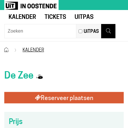
Naar
UiT
inhoud
in
KALENDER
TICKETS
UITPAS
Oostende
Wat
UiTPAS
zoek
Zoeken
je?
Startpagina
KALENDER
Samen
De Zee
met
Reserveer plaatsen
kinderen
eropuit!
Prijs