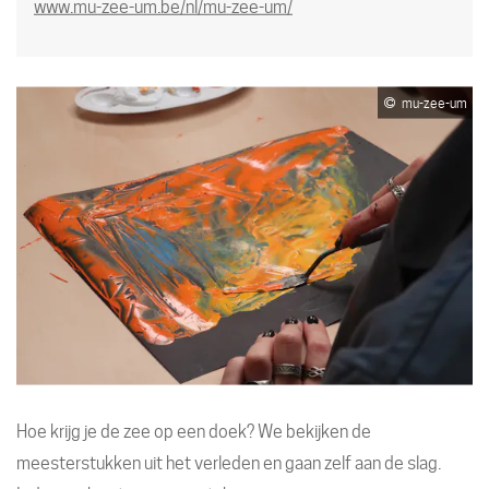
Website
www.mu-zee-um.be/nl/mu-zee-um/
mu-zee-um
Hoe krijg je de zee op een doek? We bekijken de
meesterstukken uit het verleden en gaan zelf aan de slag.