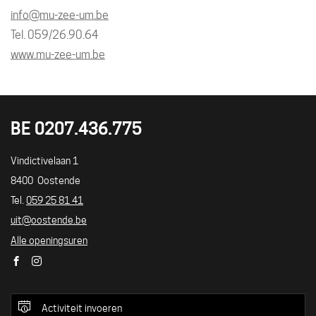
E-
info
@
mu-zee-um.be
mail
Tel./GSM
059/26.90.64
Website
www.mu-zee-um.be
BE 0207.436.775
UITLOKET
Adres
Vindictivelaan 1
8400
Oostende
Tel./GSM
059 25 81 41
E-
uit
@
oostende.be
mail
Alle openingsuren
Facebook
Instagram
Activiteit invoeren