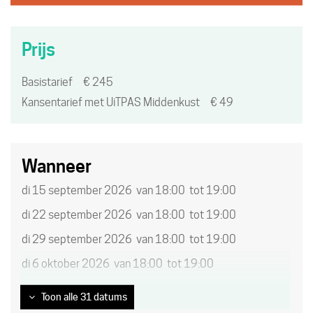
kinderen
een
eropuit!
UiTPAS
Prijs
activiteit.
Basistarief
€
245
Kansentarief met UiTPAS Middenkust
€
49
Wanneer
di
15 september 2026
van
18:00
tot
19:00
di
22 september 2026
van
18:00
tot
19:00
di
29 september 2026
van
18:00
tot
19:00
di
6 oktober 2026
van
18:00
tot
19:00
Toon alle 31 datums