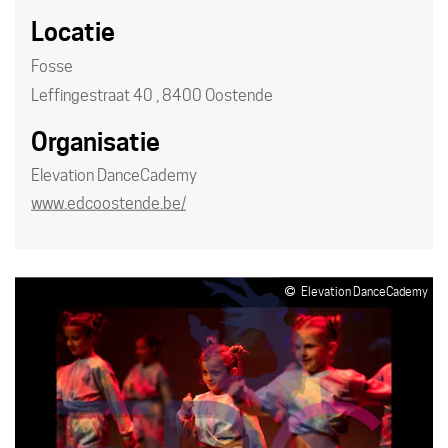
Locatie
Fosse
Leffingestraat 40
,
8400
Oostende
Organisatie
Elevation DanceCademy
Website
www.edcoostende.be/
Elevation DanceCademy