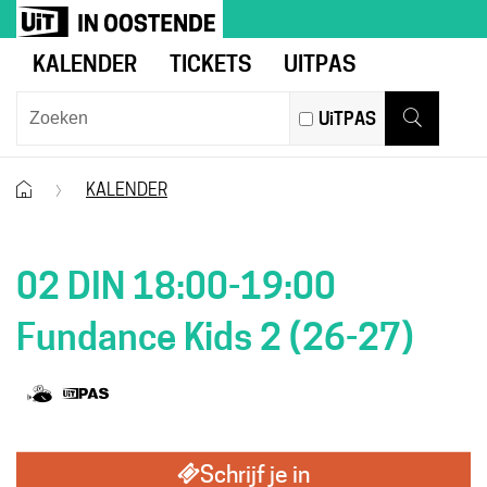
Naar
UiT
inhoud
in
KALENDER
TICKETS
UITPAS
Oostende
Wat
UiTPAS
zoek
Zoeken
je?
Startpagina
KALENDER
02 DIN 18:00-19:00
Fundance Kids 2 (26-27)
Samen
Dit
met
is
Schrijf je in