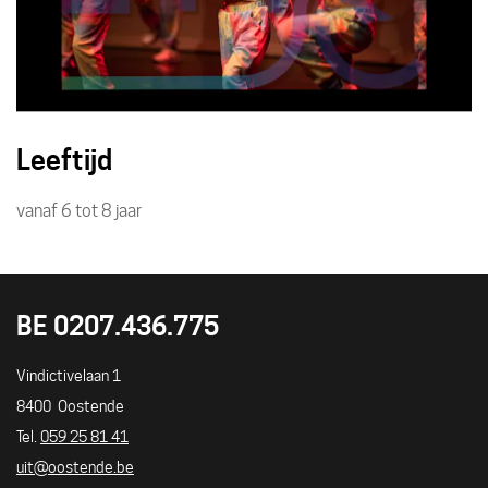
Leeftijd
vanaf
6
tot
8
jaar
BE 0207.436.775
UITLOKET
Adres
Vindictivelaan 1
8400
Oostende
Tel./GSM
059 25 81 41
E-
uit
@
oostende.be