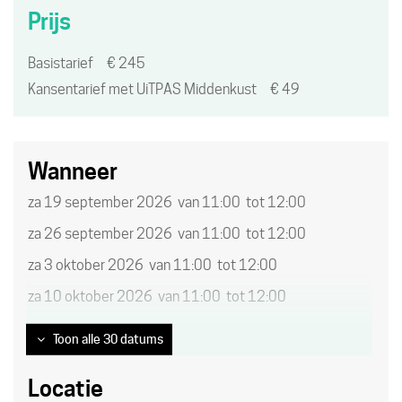
UiTPAS
Prijs
activiteit.
Basistarief
€
245
Kansentarief met UiTPAS Middenkust
€
49
Wanneer
za
19 september 2026
van
11:00
tot
12:00
za
26 september 2026
van
11:00
tot
12:00
za
3 oktober 2026
van
11:00
tot
12:00
za
10 oktober 2026
van
11:00
tot
12:00
Toon alle 30 datums
Locatie