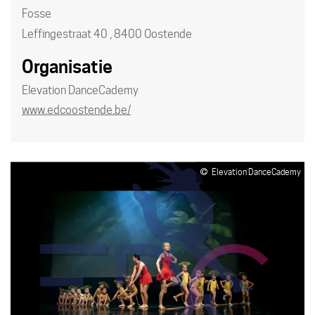
Fosse
Leffingestraat 40
,
8400
Oostende
Organisatie
Elevation DanceCademy
Website
www.edcoostende.be/
Elevation DanceCademy