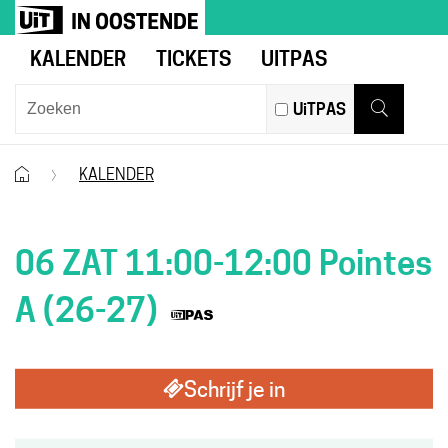
Naar
UiT
inhoud
in
KALENDER
TICKETS
UITPAS
Oostende
Wat
UiTPAS
zoek
Zoeken
je?
Startpagina
KALENDER
06 ZAT 11:00-12:00 Pointes
Dit
A (26-27)
is
Schrijf je in
een