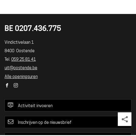
BE 0207.436.775
UITLOKET
Adres
Vindictivelaan 1
8400
Oostende
Tel./GSM
059 25 81 41
E-
uit
@
oostende.be
mail
Alle openingsuren
Facebook
Instagram
Activiteit invoeren
Inschrijven op de nieuwsbrief
Deel