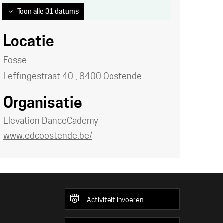
Toon alle 31 datums
Locatie
Fosse
Leffingestraat 40
,
8400
Oostende
Organisatie
Elevation DanceCademy
Website
www.edcoostende.be/
Activiteit invoeren