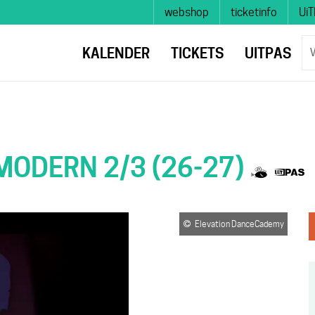
Naar
webshop
ticketinfo
UiT
inhoud
W
KALENDER
TICKETS
UITPAS
zo
je
SA
 MODERN 2/3 (26-27)
ME
Elevation DanceCademy
KI
ERO