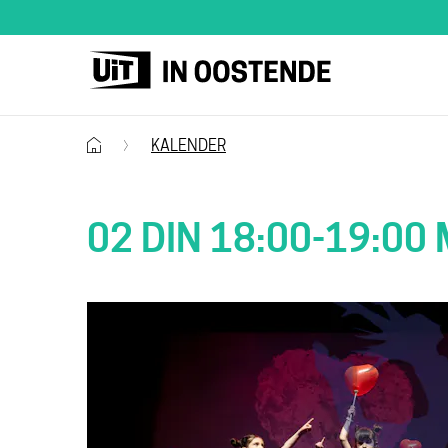
UiT
in
Startpagina
Oostende
KALENDER
02 DIN 18:00-19:00