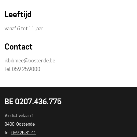
Leeftijd
vanaf
6
tot
11
jaar
Contact
E-
ikbibmee
@
oostende.be
mail
Tel./GSM
059 259000
BE 0207.436.775
UITLOKET
Adres
Vindictivelaan 1
8400
Oostende
Tel./GSM
059 25 81 41