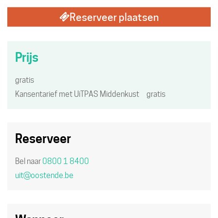
met
is
Reserveer plaatsen
kinderen
een
eropuit!
UiTPAS
Prijs
activiteit.
gratis
Kansentarief met UiTPAS Middenkust
gratis
Reserveer
Bel naar
0800 1 8400
uit
@
oostende.be