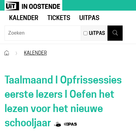
Naar
UiT
inhoud
in
KALENDER
TICKETS
UITPAS
Oostende
Wat
UiTPAS
zoek
Zoeken
je?
Startpagina
KALENDER
Taalmaand I Opfrissessies
eerste lezers I Oefen het
lezen voor het nieuwe
Samen
Dit
schooljaar