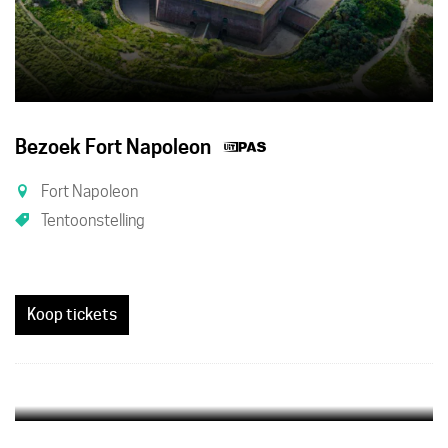
Dit
Bezoek Fort Napoleon
is
Fort Napoleon
een
Tentoonstelling
UiTPAS
activiteit.
Koop tickets