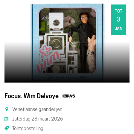
TOT
3
ZO
JAN
Dit
Focus: Wim Delvoye
is
Venetiaanse gaanderijen
een
zaterdag 28 maart 2026
UiTPAS
Tentoonstelling
activiteit.