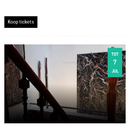
Koop tickets
TOT
7
ZO
JUL