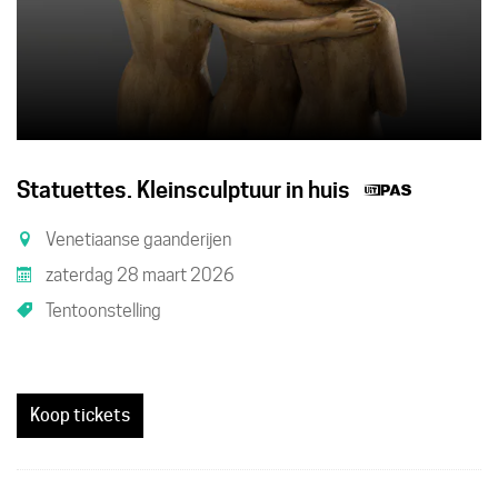
Dit
Statuettes. Kleinsculptuur in huis
is
Venetiaanse gaanderijen
een
zaterdag 28 maart 2026
UiTPAS
Tentoonstelling
activitei
Koop tickets