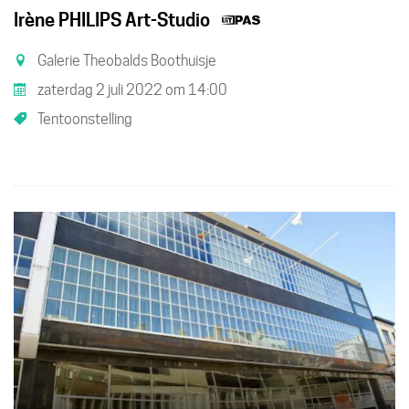
Dit
Irène PHILIPS Art-Studio
is
Galerie Theobalds Boothuisje
een
zaterdag 2 juli 2022
om
14:00
UiTPAS
Tentoonstelling
activiteit.