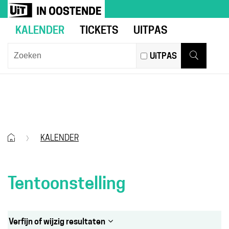
Naar
Ga
UiT
inhoud
naar
in
KALENDER
TICKETS
UITPAS
verfijn
Oostende
of
Wat
UiTPAS
wijzig
zoek
Zoeken
resultaten
je?
.
TENTOONSTELLING
Startpagina
KALENDER
Tentoonstelling
Verfijn of wijzig resultaten