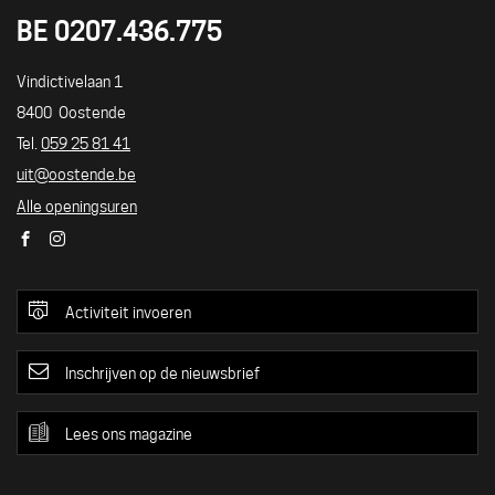
BE 0207.436.775
UITLOKET
Adres
Vindictivelaan 1
8400
Oostende
Tel./GSM
059 25 81 41
E-
uit
@
oostende.be
mail
Alle openingsuren
Facebook
Instagram
Activiteit invoeren
Inschrijven op de nieuwsbrief
Lees ons magazine