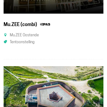
Dit
Mu.ZEE (combi)
is
Mu.ZEE Oostende
een
Tentoonstelling
UiTPAS
activiteit.