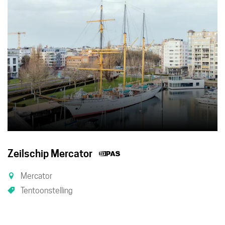
Dit
Zeilschip Mercator
is
Mercator
een
Tentoonstelling
UiTPAS
activiteit.