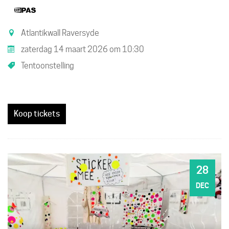
Dit
is
Atlantikwall Raversyde
een
zaterdag 14 maart 2026
om
10:30
UiTPAS
Tentoonstelling
activiteit.
Koop tickets
28
MA
DEC