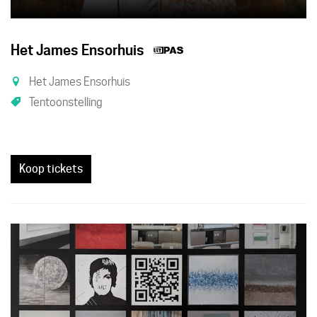
Dit
Het James Ensorhuis
is
Het James Ensorhuis
een
Tentoonstelling
UiTPAS
activiteit.
Koop tickets