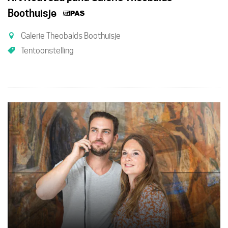
Dit
Boothuisje
is
Galerie Theobalds Boothuisje
een
Tentoonstelling
UiTPAS
activiteit.