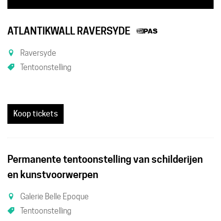
Dit
ATLANTIKWALL RAVERSYDE
is
Raversyde
een
Tentoonstelling
UiTPAS
activiteit.
Koop tickets
Permanente tentoonstelling van schilderijen
en kunstvoorwerpen
Galerie Belle Epoque
Tentoonstelling