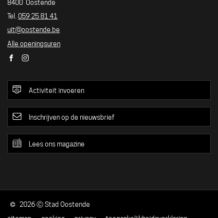
8400
Oostende
Tel./GSM
059 25 81 41
E-
uit
@
oostende.be
mail
Alle openingsuren
Facebook
Instagram
Activiteit invoeren
Inschrijven op de nieuwsbrief
Lees ons magazine
2026 Ⓒ
Stad Oostende