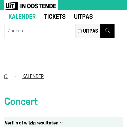
Naar
Ga
UiT
inhoud
naar
in
KALENDER
TICKETS
UITPAS
verfijn
Oostende
of
Wat
UiTPAS
wijzig
zoek
Zoeken
resultaten
je?
.
CONCERT
Startpagina
KALENDER
Concert
Verfijn of wijzig resultaten