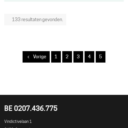
133 resultaten gevonden.
pagina
pagina
pagina
pagina
pagina
Vorige
1
2
3
4
5
BE 0207.436.775
UITLOKET
Adres
Vindictivelaan 1